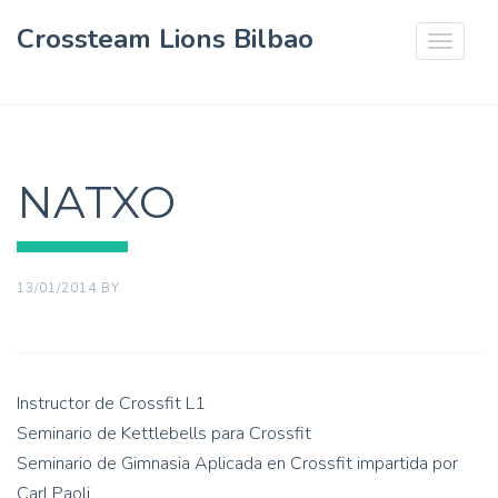
Crossteam Lions Bilbao
Toggle
navigat
NATXO
13/01/2014
BY
Instructor de Crossfit L1
Seminario de Kettlebells para Crossfit
Seminario de Gimnasia Aplicada en Crossfit impartida por
Carl Paoli